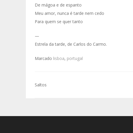
De mágoa e de espanto
Meu amor, nunca é tarde nem cedo
Para quem se quer tanto
—
Estrela da tarde, de Carlos do Carmo.
Marcado
lisboa
,
portugal
Navegação
Saltos
de
Post