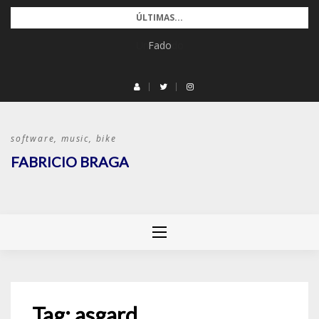
Pular
ÚLTIMAS...
para
Fado
o
conteúdo
software, music, bike
FABRICIO BRAGA
Tag:
asgard