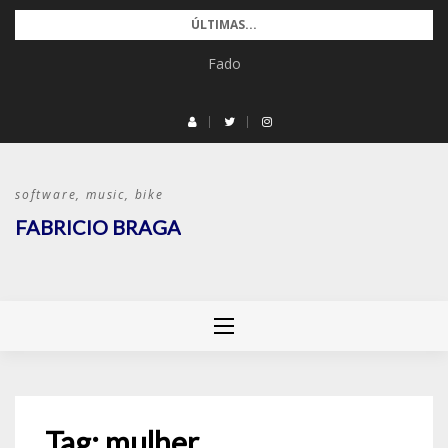
Pular
ÚLTIMAS...
para
Fado
o
conteúdo
software, music, bike
FABRICIO BRAGA
Tag:
mulher