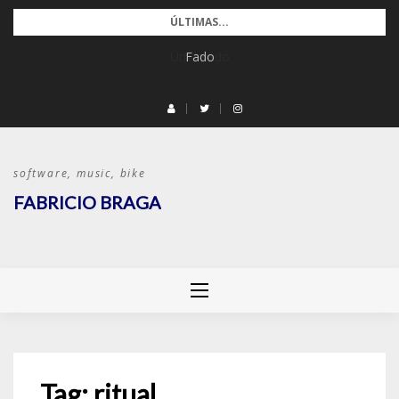
Pular
ÚLTIMAS...
para
Um tecido
Fado
o
conteúdo
software, music, bike
FABRICIO BRAGA
Tag:
ritual