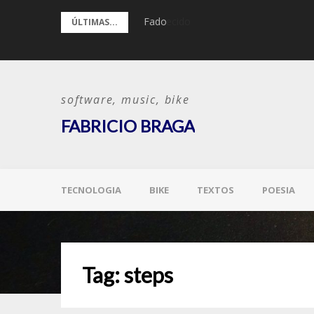
Pular
Fado
ÚLTIMAS...
para
o
conteúdo
software, music, bike
FABRICIO BRAGA
TECNOLOGIA
BIKE
TEXTOS
POESIA
Tag:
steps