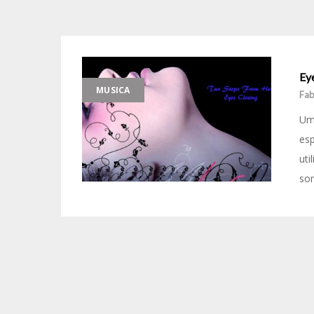
Ey
MUSICA
Fab
Um
esp
uti
som