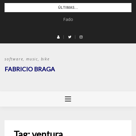
Pular
ÚLTIMAS...
para
Fado
o
conteúdo
software, music, bike
FABRICIO BRAGA
Tag:
ventura