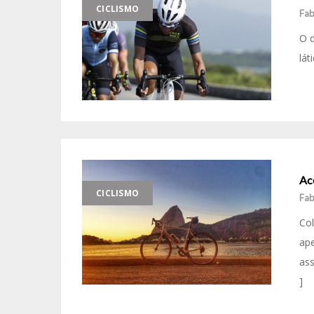
CICLISMO
Fab
O d
lát
Aco
CICLISMO
Fab
Col
ape
ass
]