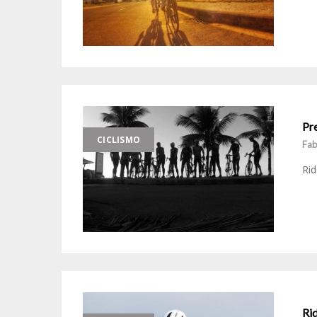
Pr
CICLISMO
Fab
Rid
Rid