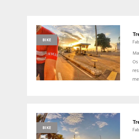
Tre
BIKE
Fab
Mai
Os 
res
mer
Tr
BIKE
Fab