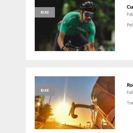
Cu
BIKE
Fab
Pel
Rod
BIKE
Fab
Tre