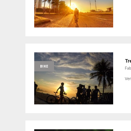
Tr
BIKE
Fab
Ver