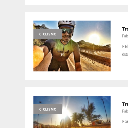
Tre
CICLISMO
Fab
Pel
dis
Tr
CICLISMO
Fab
Pou