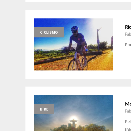
Rid
CICLISMO
Fab
Por
Mo
BIKE
Fab
Pel
fôl