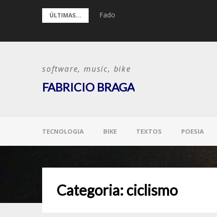
Pular
Fado
ÚLTIMAS...
para
o
conteúdo
software, music, bike
FABRICIO BRAGA
TECNOLOGIA
BIKE
TEXTOS
POESIA
Categoria:
ciclismo