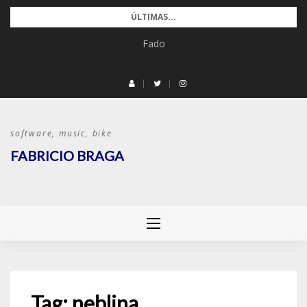
Pular
ÚLTIMAS...
para
Fado
o
conteúdo
software, music, bike
FABRICIO BRAGA
Tag:
neblina